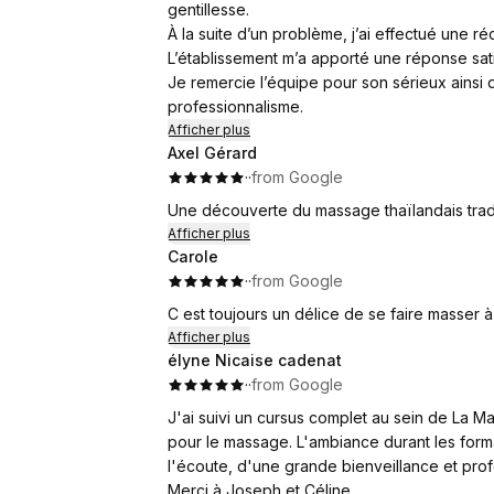
gentillesse.
À la suite d’un problème, j’ai effectué une r
L’établissement m’a apporté une réponse sati
Je remercie l’équipe pour son sérieux ainsi 
professionnalisme.
Afficher plus
Axel Gérard
·
·
from Google
Une découverte du massage thaïlandais tradit
Afficher plus
Carole
·
·
from Google
C est toujours un délice de se faire masser à
Afficher plus
élyne Nicaise cadenat
·
·
from Google
J'ai suivi un cursus complet au sein de La M
pour le massage. L'ambiance durant les forma
l'écoute, d'une grande bienveillance et profe
Merci à Joseph et Céline