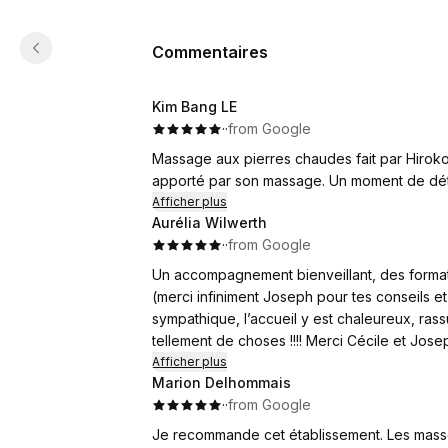
Commentaires
Kim Bang LE
·
·
from Google
Massage aux pierres chaudes fait par Hiroko.
apporté par son massage. Un moment de dét
Afficher plus
Aurélia Wilwerth
·
·
from Google
Un accompagnement bienveillant, des formati
(merci infiniment Joseph pour tes conseils et 
sympathique, l’accueil y est chaleureux, ras
tellement de choses !!!! Merci Cécile et Joseph 
Afficher plus
Marion Delhommais
·
·
from Google
Je recommande cet établissement. Les masse