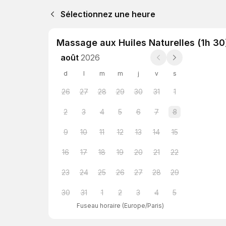
Sélectionnez une heure
Massage aux Huiles Naturelles (1h 30
août
2026
d
l
m
m
j
v
s
26
27
28
29
30
31
1
2
3
4
5
6
7
8
9
10
11
12
13
14
15
16
17
18
19
20
21
22
23
24
25
26
27
28
29
30
31
1
2
3
4
5
Fuseau horaire
(
Europe/Paris
)